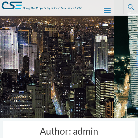
CSE
Skip to
content
Author:
admin